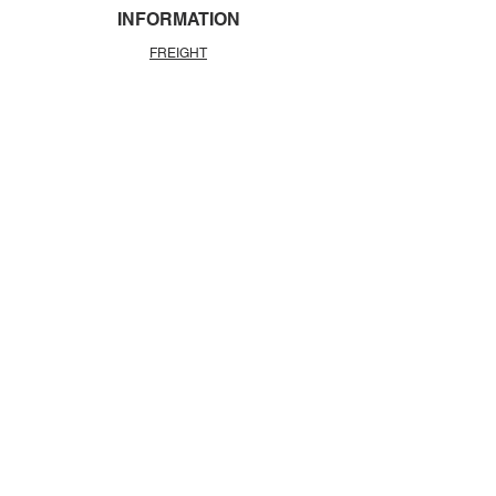
INFORMATION
FREIGHT
DELIVERY
REPLACE / RETURN
COOKIES
CONTACT